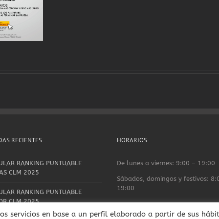
AS RECIENTES
HORARIOS
ULAR RANKING PUNTUABLE
De lunes a viernes: 9:00 – 19:00
AS CLM 2025
Sábados, domingos y festivos: 8:
19:00
ULAR RANKING PUNTUABLE
OR CLM 2025
ros servicios en base a un perfil elaborado a partir de sus háb