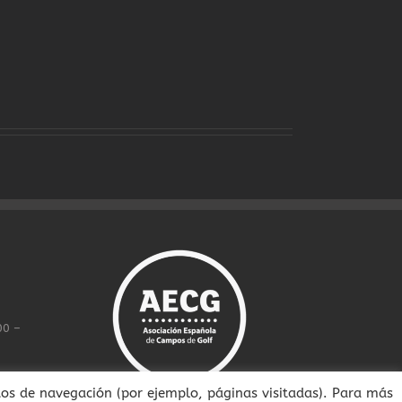
00 –
itos de navegación (por ejemplo, páginas visitadas). Para más