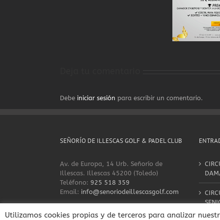
Deja tu comentario
Debe
iniciar sesión
para escribir un comentario.
SEÑORÍO DE ILLESCAS GOLF & PADEL CLUB
ENTRAD
Av. de Europa, 14 Urb. Señorío de
CIRC
Illescas. Illescas 45200 (Toledo)
DAM
Teléfono:
925 518 359
Email:
info@senoriodeillescasgolf.com
CIRC
SENI
Utilizamos cookies propias y de terceros para analizar nuest