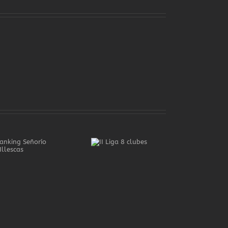
II Liga 8
VI PRUEBA RANKING
clubes
SEÑORIO DE ILLESCAS