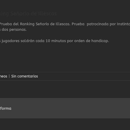
king Señorío de Illescas
I Prueba del Ranking Señorío de Illescas. Prueba patrocinada por Instint
a dos personas.
s jugadores saldrán cada 10 minutos por orden de handicap.
neos
|
Sin comentarios
taforma