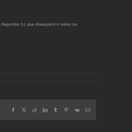
o Deportivo S.L que obsequiará a todos los
Facebook
X
Reddit
LinkedIn
Tumblr
Pinterest
Vk
Correo
electrónico