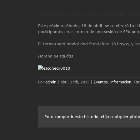
Ver
imagen
Horario de salidas de la II Prueba Ran
más
grande
Este próximo sábado, 18 de abril, se celebrará la I
participantes en el torneo de una sesión de SPA par
El torneo será modalidad Stableford 18 hoyos, y lo
Horario de salidas
Por
admin
|
abril 17th, 2015
|
Eventos
,
Información
,
Tor
Para compartir esta historia, elija cualquier pla