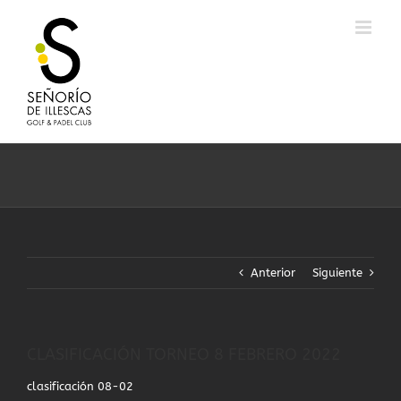
Saltar
al
contenido
Anterior
Siguiente
CLASIFICACIÓN TORNEO 8 FEBRERO 2022
clasificación 08-02