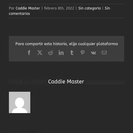
Por
Caddie Master
|
febrero 8th, 2022
|
Sin categoría
|
Sin
comentarios
Para compartir esta historia, elija cualquier plataforma
Facebook
X
Reddit
LinkedIn
Tumblr
Pinterest
Vk
Correo
electrónico
Sobre el Autor:
Caddie Master