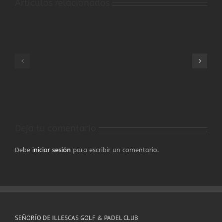
Artículos relacionados
CIRCULAR
CIRCULAR
RANKING
RANKING
PUNTUABLE
PUNTUABLE
DAMAS
SENIOR
CLM
CLM
2025
2025
Deja tu comentario
Debe
iniciar sesión
para escribir un comentario.
SEÑORÍO DE ILLESCAS GOLF & PADEL CLUB