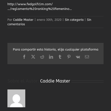
http://www.fedgolfclm.com/
…/reglamento%20ranking%20femenino…
Por
Caddie Master
|
enero 30th, 2020
|
Sin categoría
|
Sin
comentarios
Para compartir esta historia, elija cualquier plataforma
Facebook
X
Reddit
LinkedIn
Tumblr
Pinterest
Vk
Correo
electrónico
Sobre el Autor:
Caddie Master