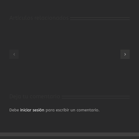
Artículos relacionados
CIRCULAR
CIRCULAR
RANKING
RANKING
PUNTUABLE
PUNTUABLE
DAMAS
SENIOR
CLM
CLM
2025
2025
Deja tu comentario
Debe
iniciar sesión
para escribir un comentario.