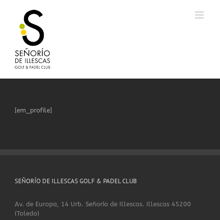
Saltar
al
contenido
[em_profile]
SEÑORÍO DE ILLESCAS GOLF & PADEL CLUB
Av. de Europa, 14 Urb. Señorío de Illescas. Illescas 45200
(Toledo)