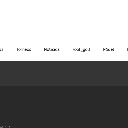
as
Torneos
Noticias
Foot_golf
Pádel
 [...]