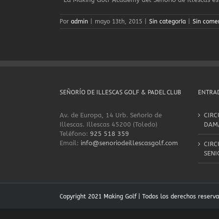
Por
admin
|
mayo 13th, 2015
|
Sin categoría
|
Sin come
SEÑORÍO DE ILLESCAS GOLF & PADEL CLUB
ENTRAD
Av. de Europa, 14 Urb. Señorío de
CIRC
Illescas. Illescas 45200 (Toledo)
DAM
Teléfono:
925 518 359
Email:
info@senoriodeillescasgolf.com
CIRC
SENI
Copyright 2021 Making Golf | Todos los derechos reserv