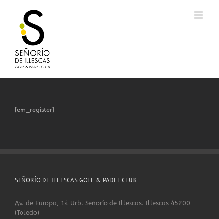
Saltar
al
contenido
[em_register]
SEÑORÍO DE ILLESCAS GOLF & PADEL CLUB
Av. de Europa, 14 Urb. Señorío de Illescas. Illescas 45200
(Toledo)