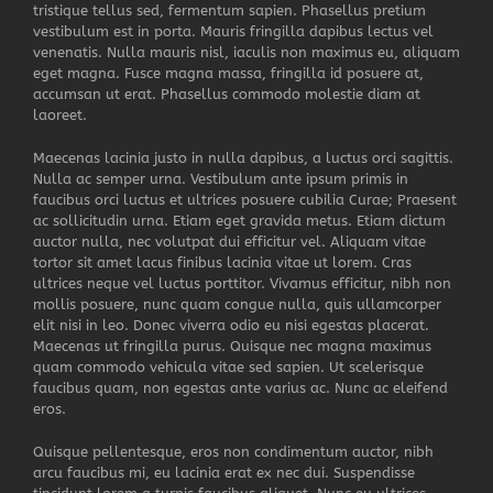
tristique tellus sed, fermentum sapien. Phasellus pretium
vestibulum est in porta. Mauris fringilla dapibus lectus vel
venenatis. Nulla mauris nisl, iaculis non maximus eu, aliquam
eget magna. Fusce magna massa, fringilla id posuere at,
accumsan ut erat. Phasellus commodo molestie diam at
laoreet.
Maecenas lacinia justo in nulla dapibus, a luctus orci sagittis.
Nulla ac semper urna. Vestibulum ante ipsum primis in
faucibus orci luctus et ultrices posuere cubilia Curae; Praesent
ac sollicitudin urna. Etiam eget gravida metus. Etiam dictum
auctor nulla, nec volutpat dui efficitur vel. Aliquam vitae
tortor sit amet lacus finibus lacinia vitae ut lorem. Cras
ultrices neque vel luctus porttitor. Vivamus efficitur, nibh non
mollis posuere, nunc quam congue nulla, quis ullamcorper
elit nisi in leo. Donec viverra odio eu nisi egestas placerat.
Maecenas ut fringilla purus. Quisque nec magna maximus
quam commodo vehicula vitae sed sapien. Ut scelerisque
faucibus quam, non egestas ante varius ac. Nunc ac eleifend
eros.
Quisque pellentesque, eros non condimentum auctor, nibh
arcu faucibus mi, eu lacinia erat ex nec dui. Suspendisse