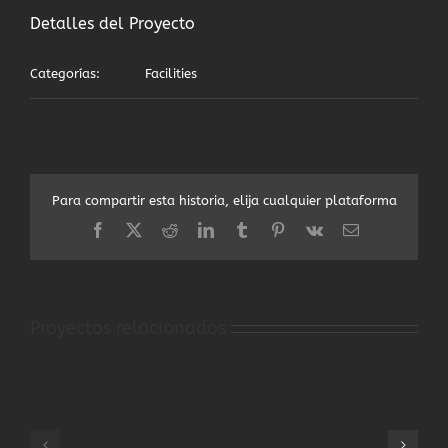
Detalles del Proyecto
Categorías:
Facilities
Para compartir esta historia, elija cualquier plataforma
Facebook
X
Reddit
LinkedIn
Tumblr
Pinterest
Vk
Correo
electrónico
Proyectos relacionados