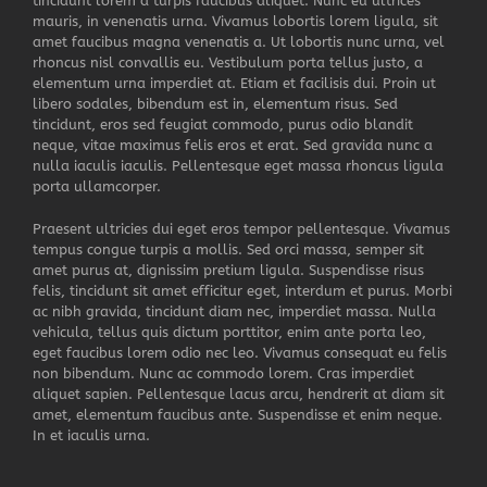
tincidunt lorem a turpis faucibus aliquet. Nunc eu ultrices
mauris, in venenatis urna. Vivamus lobortis lorem ligula, sit
amet faucibus magna venenatis a. Ut lobortis nunc urna, vel
rhoncus nisl convallis eu. Vestibulum porta tellus justo, a
elementum urna imperdiet at. Etiam et facilisis dui. Proin ut
libero sodales, bibendum est in, elementum risus. Sed
tincidunt, eros sed feugiat commodo, purus odio blandit
neque, vitae maximus felis eros et erat. Sed gravida nunc a
nulla iaculis iaculis. Pellentesque eget massa rhoncus ligula
porta ullamcorper.
Praesent ultricies dui eget eros tempor pellentesque. Vivamus
tempus congue turpis a mollis. Sed orci massa, semper sit
amet purus at, dignissim pretium ligula. Suspendisse risus
felis, tincidunt sit amet efficitur eget, interdum et purus. Morbi
ac nibh gravida, tincidunt diam nec, imperdiet massa. Nulla
vehicula, tellus quis dictum porttitor, enim ante porta leo,
eget faucibus lorem odio nec leo. Vivamus consequat eu felis
non bibendum. Nunc ac commodo lorem. Cras imperdiet
aliquet sapien. Pellentesque lacus arcu, hendrerit at diam sit
amet, elementum faucibus ante. Suspendisse et enim neque.
In et iaculis urna.