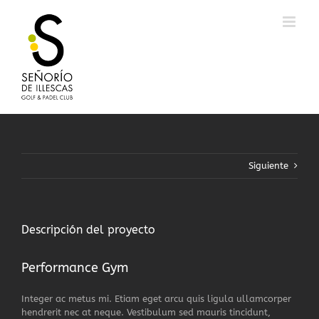
Saltar
al
contenido
Siguiente
Descripción del proyecto
Performance Gym
Integer ac metus mi. Etiam eget arcu quis ligula ullamcorper
hendrerit nec at neque. Vestibulum sed mauris tincidunt,