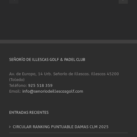
Crossfit
Personal
Ready
Training
SEÑORÍO DE ILLESCAS GOLF & PADEL CLUB
Av. de Europa, 14 Urb. Señorío de Illescas. Illescas 45200
(Toledo)
Teléfono:
925 518 359
Email:
info@senoriodeillescasgolf.com
ENTRADAS RECIENTES
CIRCULAR RANKING PUNTUABLE DAMAS CLM 2025